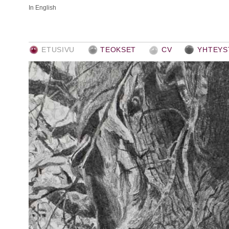
In English
ETUSIVU
TEOKSET
CV
YHTEYS