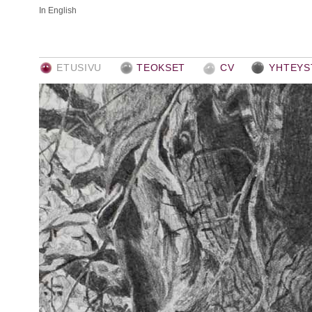
In English
ETUSIVU
TEOKSET
CV
YHTEYS